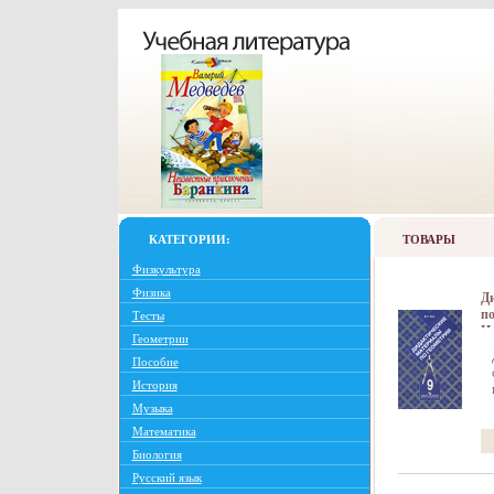
КАТЕГОРИИ:
ТОВАРЫ
Физкультура
Физика
Д
по
Тесты
Из
Геометрии
Пр
Пособие
Мя
IS
История
50
Музыка
(~
Математика
Биология
Русский язык