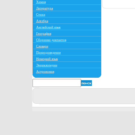
Химия
Литература
Стихи
Алгебра
Английский язык
География
Сборники диктантов
Словари
Природоведение
Немецкий язык
Энциклопедии
Астрономия