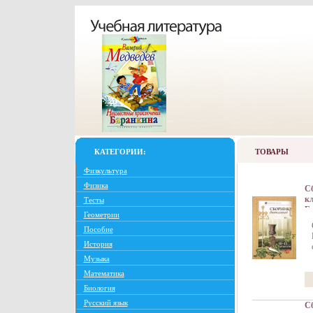
КАТЕГОРИИ:
ТОВАРЫ
Физкультура
Физика
Сб
кл
Тесты
Б
Геометрии
ин
Пособие
История
Музыка
Математика
Биология
Русский язык
Сб