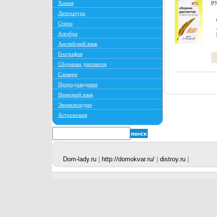
ру
Химия
кл
Литература
Б
Стихи
12
Алгебра
Английский язык
География
Сборники диктантов
Словари
Природоведение
Немецкий язык
Энциклопедии
Астрономия
Dom-lady.ru
|
http://domokvar.ru/
|
distroy.ru
|