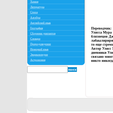
Химия
Литература
Стихи
Алгебра
Английский язык
География
Переводчик: 
Улисса Мура 
Сборники диктантов
близнецов Дж
Словари
лабаылиририн
Природоведение
то еще стрем
Автор Улисс 
Немецкий язык
дневники Ул
Энциклопедии
связано мног
Астрономия
никто никогда