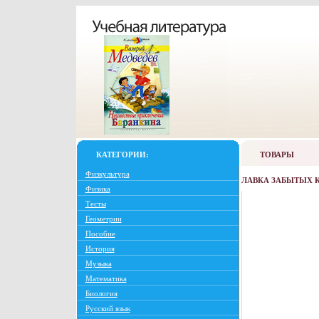
КАТЕГОРИИ:
ТОВАРЫ
Физкультура
ЛАВКА ЗАБЫТЫХ К
Физика
Тесты
Геометрии
Пособие
История
Музыка
Математика
Биология
Русский язык