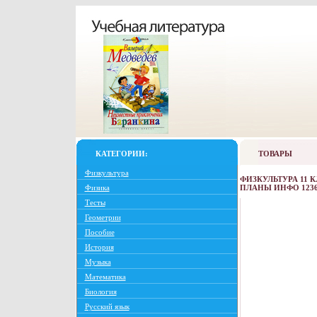
КАТЕГОРИИ:
ТОВАРЫ
Физкультура
ФИЗКУЛЬТУРА 11 
Физика
ПЛАНЫ ИНФО 1236
Тесты
Геометрии
Пособие
История
Музыка
Математика
Биология
Русский язык