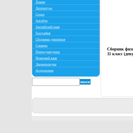
Химия
Литература
Стихи
Алгебра
Английский язык
География
Сборники диктантов
Словари
Сборник физ
Природоведение
11 класс (де
Немецкий язык
Энциклопедии
Астрономия