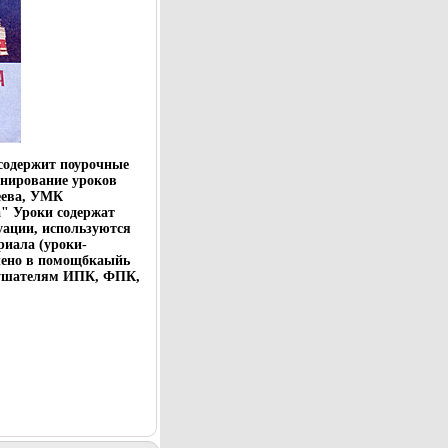
содержит поурочные
анирование уроков
еева, УМК
" Уроки содержат
уации, используются
иала (уроки-
лено в помощбкаыйь
лушателям ИПК, ФПК,