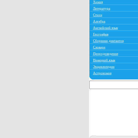
Химия
Литература
Стихи
Алгебра
Английский язык
География
Сборники диктантов
Словари
Природоведение
Немецкий язык
Энциклопедии
Астрономия