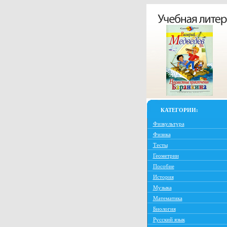
КАТЕГОРИИ:
Физкультура
Физика
Тесты
Геометрии
Пособие
История
Музыка
Математика
Биология
Русский язык