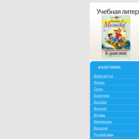
КАТЕГОРИИ:
Физкультура
Физика
Тесты
Геометрии
Пособие
История
Музыка
Математика
Биология
Русский язык