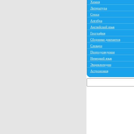
Химия
Литература
Стихи
Алгебра
Английский язык
География
Сборники диктантов
Словари
Природоведение
Немецкий язык
Энциклопедии
Астрономия