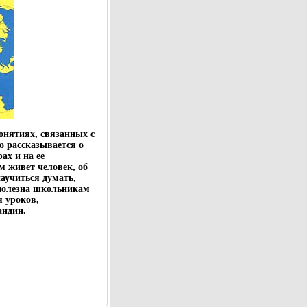
онятиях, связанных с
о рассказывается о
ах и на ее
м живет человек, об
аучиться думать,
 полезна школьникам
я уроков,
андин.