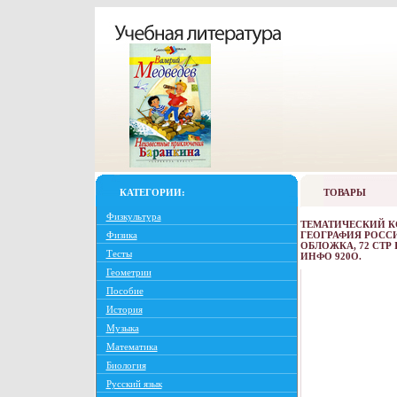
КАТЕГОРИИ:
ТОВАРЫ
Физкультура
ТЕМАТИЧЕСКИЙ К
Физика
ГЕОГРАФИЯ РОССИ
ОБЛОЖКА, 72 СТР I
Тесты
ИНФО 920O.
Геометрии
Пособие
История
Музыка
Математика
Биология
Русский язык