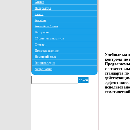
Химия
Литература
Стихи
Алгебра
Английский язык
География
Сборники диктантов
Словари
Природоведение
Учебные мате
Немецкий язык
контроля по 
Энциклопедии
Предлагаемые
соответстваы
Астрономия
стандарта по
действующим
эффективност
использовано
тематической