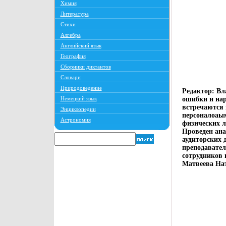
Химия
Литература
Стихи
Алгебра
Английский язык
География
Сборники диктантов
Словари
Природоведение
Редактор: Вл
Немецкий язык
ошибки и нар
встречаются 
Энциклопедии
персоналоаым
Астрономия
физических л
Проведен ана
аудиторских 
преподавател
сотрудников 
Матвеева На