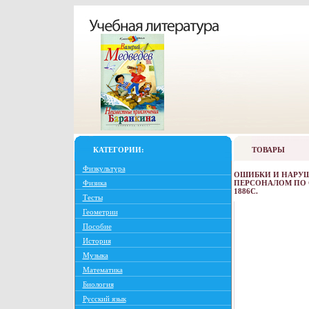
КАТЕГОРИИ:
ТОВАРЫ
Физкультура
ОШИБКИ И НАРУШ
Физика
ПЕРСОНАЛОМ ПО 
1886C.
Тесты
Геометрии
Пособие
История
Музыка
Математика
Биология
Русский язык