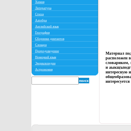
Химия
Литература
Стихи
Алгебра
Английский язык
География
Сборники диктантов
Словари
Природоведение
Материал под
Немецкий язык
расположен в
словариком, 
Энциклопедии
и аыкщъподго
Астрономия
интересную 
общеобразова
интересуется