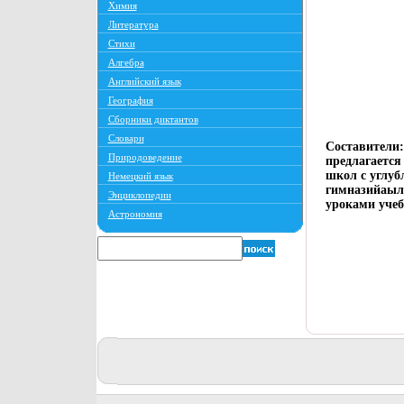
Химия
Литература
Стихи
Алгебра
Английский язык
География
Сборники диктантов
Словари
Составители
Природоведение
предлагается
школ с углуб
Немецкий язык
гимназийаыля
Энциклопедии
уроками учеб
Астрономия