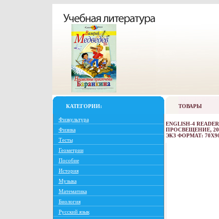
КАТЕГОРИИ:
ТОВАРЫ
Физкультура
ENGLISH-4 READE
Физика
ПРОСВЕЩЕНИЕ, 2007
ЭКЗ ФОРМАТ: 70X90
Тесты
Геометрии
Пособие
История
Музыка
Математика
Биология
Русский язык