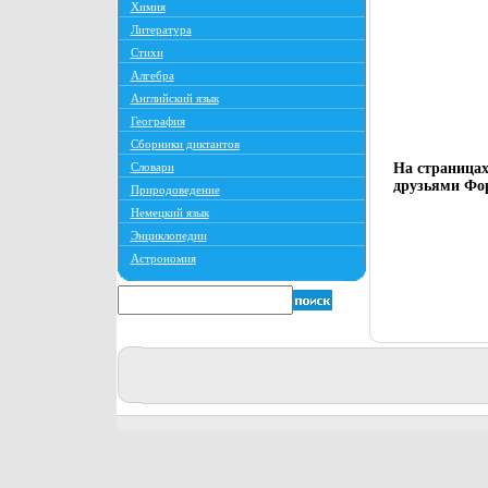
Химия
Литература
Стихи
Алгебра
Английский язык
География
Сборники диктантов
Словари
На страницах
друзьями Фор
Природоведение
Немецкий язык
Энциклопедии
Астрономия