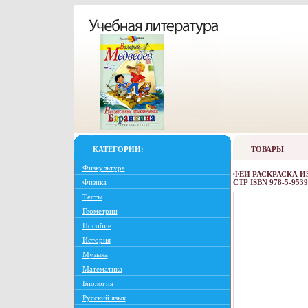
КАТЕГОРИИ:
ТОВАРЫ
Физкультура
ФЕИ РАСКРАСКА ИЗ
Физика
СТР ISBN 978-5-953
Тесты
Геометрии
Пособие
История
Музыка
Математика
Биология
Русский язык