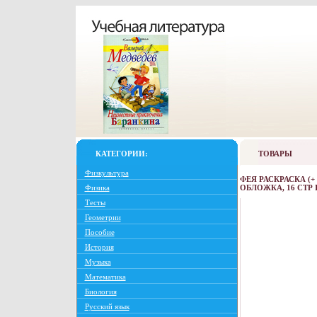
КАТЕГОРИИ:
ТОВАРЫ
Физкультура
ФЕЯ РАСКРАСКА (+
Физика
ОБЛОЖКА, 16 СТР I
Тесты
Геометрии
Пособие
История
Музыка
Математика
Биология
Русский язык