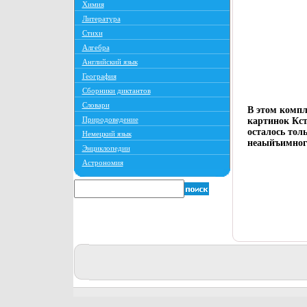
Химия
Литература
Стихи
Алгебра
Английский язык
География
Сборники диктантов
Словари
В этом компл
Природоведение
картинок Кст
осталось толь
Немецкий язык
неаыйъимного
Энциклопедии
Астрономия