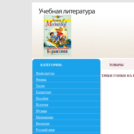
КАТЕГОРИИ:
ТОВАРЫ
Физкультура
ТАЧКИ ГОНКИ НА 
Физика
Тесты
Геометрии
Пособие
История
Музыка
Математика
Биология
Русский язык