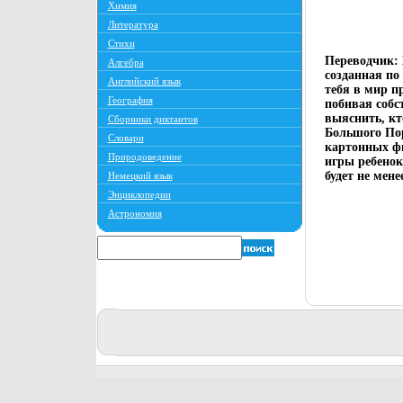
Химия
Литература
Стихи
Переводчик: 
Алгебра
созданная по
Английский язык
тебя в мир 
География
побивая собс
выяснить, кт
Сборники диктантов
Большого Пор
Словари
картонных ф
Природоведение
игры ребенок
будет не мене
Немецкий язык
Энциклопедии
Астрономия