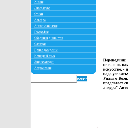
Химия
Литература
Стихи
Алгебра
Английский язык
География
Сборники диктантов
Словари
Природоведение
Немецкий язык
Переводчик: 
Энциклопедии
не важно, на
Астрономия
искусстве, -
надо усвоить
Уильям Коэн,
предлагает с
лидера" Авто