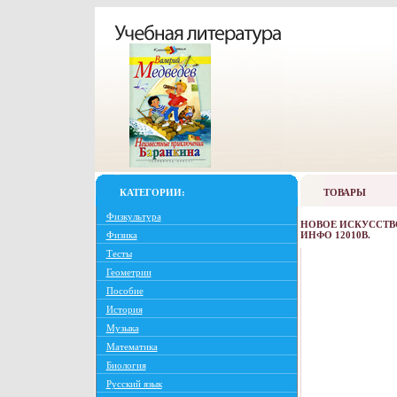
КАТЕГОРИИ:
ТОВАРЫ
Физкультура
НОВОЕ ИСКУССТВ
Физика
ИНФО 12010B.
Тесты
Геометрии
Пособие
История
Музыка
Математика
Биология
Русский язык