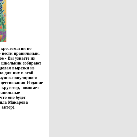
 хрестоматии по
 вести правильный,
е - Вы узнаете из
 школьник собирают
делая вырезки из
о для них в этой
научно-популярного
уществования Издание
 кругозор, помогает
равильные
что оно будет
мила Макарова
 автор).