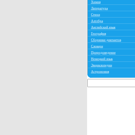
Химия
Литература
Стихи
Алгебра
Английский язык
География
Сборники диктантов
Словари
Природоведение
Немецкий язык
Энциклопедии
Астрономия