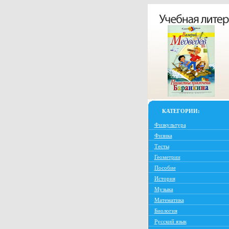
КАТЕГОРИИ:
Физкультура
Физика
Тесты
Геометрии
Пособие
История
Музыка
Математика
Биология
Русский язык