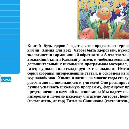
Книгой `Будь здоров!` издательство продолжает серию
химии `Химия для всех` Чтобы быть здоровым, нужно
экологически гармоничный образ жизни А что это тако
этоаыкйшй книги Каждый учитель и любознательный
дополнительный к школьным программам материал, 
газет, журналов или складируя их с закладками Именн
серии собраны интереснейшие статьи, в основном из 
журналабквюк `Химия и жизнь` за многие годы его с
рассчитано на школьников и учителей Оно расширяет
лучше усваивать школьную программу, формирует п
представления о научной картине мира Мы надеемся, 
интересно и полезно каждому читателю Авторы Люд
(составитель, автор) Татьяна Санникова (составитель,