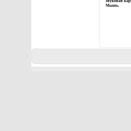
звуковая кар
Мышь.