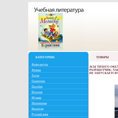
КАТЕГОРИИ:
ТОВАРЫ
Физкультура
АСЫ ТИХОГО ОКЕА
Физика
РАЗРАБОТЧИК: NA
НЕ ЗАПУСКАЕТСЯ?
Тесты
Геометрии
Пособие
История
Музыка
Математика
Биология
Русский язык