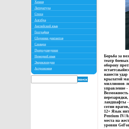
Химия
Литература
Стихи
Алгебра
Английский язык
География
Сборники диктантов
Словари
Природоведение
Борьба за в
Немецкий язык
театр боевых
Энциклопедии
оборону прот
Астрономия
остаетсаыйяэ
нанести удар
крылатой маш
миллионов лю
управление -
Возможность
перезарядки,
ландшафты - 
сотни врагов
12+ Язык инт
Pentium IV/A
места на жес
уровня GeFor