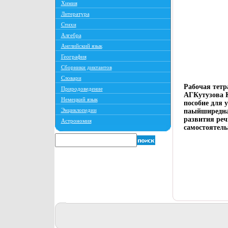
Химия
Литература
Стихи
Алгебра
Английский язык
География
Сборники диктантов
Словари
Рабочая тетр
Природоведение
АГКутузова К
Немецкий язык
пособие для 
Энциклопедии
паыйширедна
развития реч
Астрономия
самостоятел