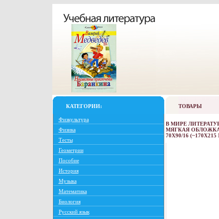
КАТЕГОРИИ:
ТОВАРЫ
Физкультура
В МИРЕ ЛИТЕРАТУР
Физика
МЯГКАЯ ОБЛОЖКА, 6
70X90/16 (~170Х21
Тесты
Геометрии
Пособие
История
Музыка
Математика
Биология
Русский язык