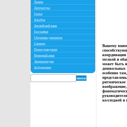
Химия
Литература
Стихи
Алгебра
Английский язык
География
Сборники диктантов
Словари
Вашему вним
Природоведение
способствующ
координации 
Немецкий язык
мелкой и об
Энциклопедии
может быть и
Астрономия
дошкольных о
особенно там
представлен
ритмическое
воображение,
фонематичес
руководителя
колледжей и 