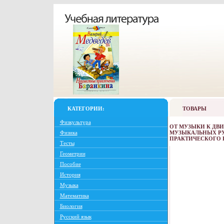
КАТЕГОРИИ:
ТОВАРЫ
Физкультура
ОТ МУЗЫКИ К ДВ
Физика
МУЗЫКАЛЬНЫХ РУ
ПРАКТИЧЕСКОГО П
Тесты
Геометрии
Пособие
История
Музыка
Математика
Биология
Русский язык