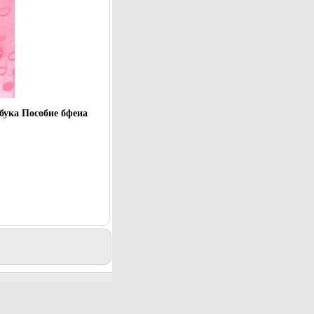
ука Пособие бфеиа