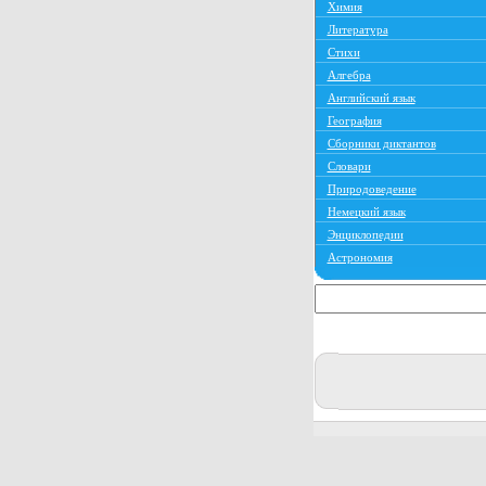
Химия
Литература
Стихи
Алгебра
Английский язык
География
Сборники диктантов
Словари
Природоведение
Немецкий язык
Энциклопедии
Астрономия