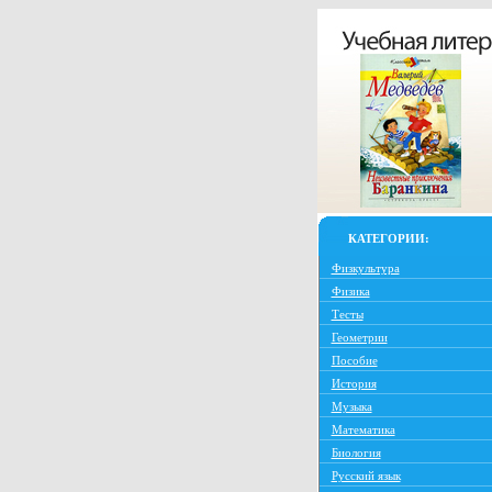
КАТЕГОРИИ:
Физкультура
Физика
Тесты
Геометрии
Пособие
История
Музыка
Математика
Биология
Русский язык