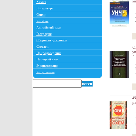
м
Химия
ан
Литература
На
Стихи
Мя
IS
Алгебра
Ти
Английский язык
70
ин
География
Сборники диктантов
Словари
Ст
уп
Природоведение
фа
Немецкий язык
хо
п
Энциклопедии
Из
Астрономия
Да
об
23
эк
(~
45
ра
С
р
37