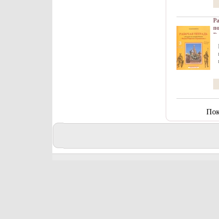
Ра
по
Ро
Из
XX
об
89
Ти
70
ин
Пок