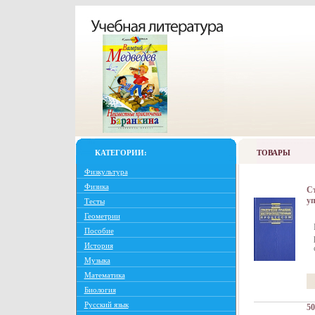
КАТЕГОРИИ:
ТОВАРЫ
Физкультура
Физика
Ст
у
Тесты
в
Геометрии
пр
Пособие
co
История
Музыка
Математика
Биология
Русский язык
50